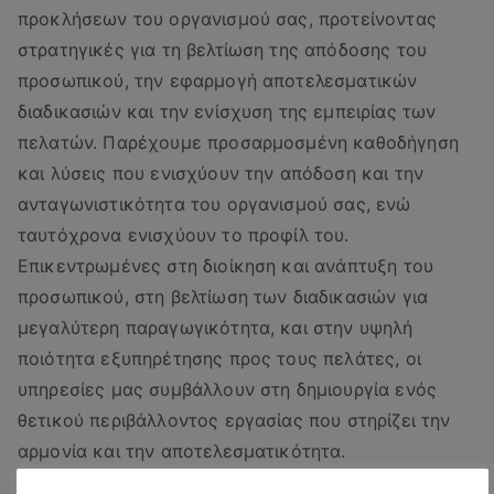
προκλήσεων του οργανισμού σας, προτείνοντας
στρατηγικές για τη βελτίωση της απόδοσης του
προσωπικού, την εφαρμογή αποτελεσματικών
διαδικασιών και την ενίσχυση της εμπειρίας των
πελατών. Παρέχουμε προσαρμοσμένη καθοδήγηση
και λύσεις που ενισχύουν την απόδοση και την
ανταγωνιστικότητα του οργανισμού σας, ενώ
ταυτόχρονα ενισχύουν το προφίλ του.
Επικεντρωμένες στη διοίκηση και ανάπτυξη του
προσωπικού, στη βελτίωση των διαδικασιών για
μεγαλύτερη παραγωγικότητα, και στην υψηλή
ποιότητα εξυπηρέτησης προς τους πελάτες, οι
υπηρεσίες μας συμβάλλουν στη δημιουργία ενός
θετικού περιβάλλοντος εργασίας που στηρίζει την
αρμονία και την αποτελεσματικότητα.