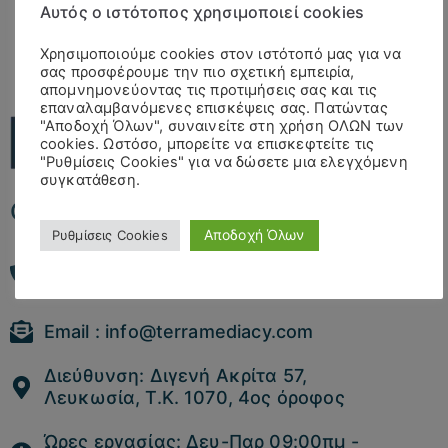
Αυτός ο ιστότοπος χρησιμοποιεί cookies
Χρησιμοποιούμε cookies στον ιστότοπό μας για να
σας προσφέρουμε την πιο σχετική εμπειρία,
απομνημονεύοντας τις προτιμήσεις σας και τις
επαναλαμβανόμενες επισκέψεις σας. Πατώντας
"Αποδοχή Όλων", συναινείτε στη χρήση ΟΛΩΝ των
cookies. Ωστόσο, μπορείτε να επισκεφτείτε τις
"Ρυθμίσεις Cookies" για να δώσετε μια ελεγχόμενη
συγκατάθεση.
Cyprus
Αποδοχή Όλων
Ρυθμίσεις Cookies
Τηλέφωνο: +357 22511090 ή 99
542830
Email : info@terramediacy.com
Διεύθυνση: Διγενή Ακρίτα 57,
Λευκωσία, Τ.Κ. 1070, 4ος όροφος
Ώρες εργασίας: Δευ-Παρ 09:00πμ -