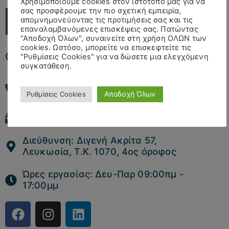
Χρησιμοποιούμε cookies στον ιστότοπό μας για να
σας προσφέρουμε την πιο σχετική εμπειρία,
απομνημονεύοντας τις προτιμήσεις σας και τις
επαναλαμβανόμενες επισκέψεις σας. Πατώντας
"Αποδοχή Όλων", συναινείτε στη χρήση ΟΛΩΝ των
cookies. Ωστόσο, μπορείτε να επισκεφτείτε τις
Cyprus
"Ρυθμίσεις Cookies" για να δώσετε μια ελεγχόμενη
συγκατάθεση.
Τηλέφωνο: +357 22511090 ή 99
Αποδοχή Όλων
542830
Ρυθμίσεις Cookies
Email : info@terramediacy.com
Διεύθυνση: Διγενή Ακρίτα 57,
Λευκωσία, Τ.Κ. 1070, 4ος όροφος
Ώρες εργασίας: Δευ-Παρ 09:00πμ -
17:00μμ