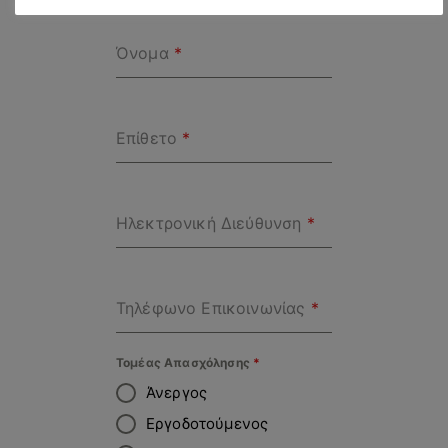
Όνομα
*
Επίθετο
*
Ηλεκτρονική Διεύθυνση
*
Τηλέφωνο Επικοινωνίας
*
Τομέας Απασχόλησης
*
Άνεργος
Εργοδοτούμενος