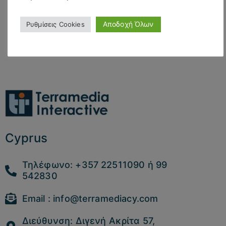
Αποδοχή Όλων
Ρυθμίσεις Cookies
Cyprus
Τηλέφωνο: +357 22511090 ή 99
542830
Email : info@terramediacy.com
Διεύθυνση: Διγενή Ακρίτα 57,