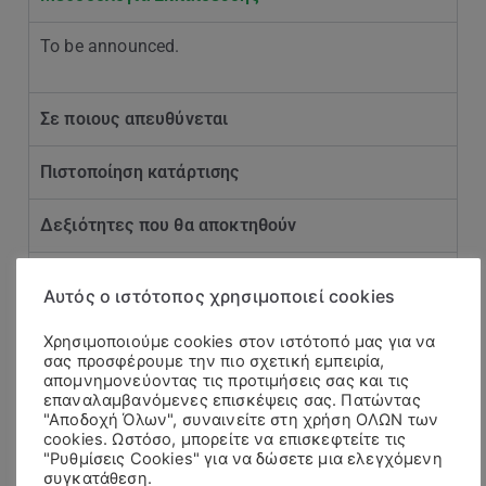
To be announced.
Σε ποιους απευθύνεται
Πιστοποίηση κατάρτισης
Δεξιότητες που θα αποκτηθούν
Ημερομηνίες & Ώρες
Αυτός ο ιστότοπος χρησιμοποιεί cookies
Χρησιμοποιούμε cookies στον ιστότοπό μας για να
σας προσφέρουμε την πιο σχετική εμπειρία,
Θέματα που θα καλυφθούν
απομνημονεύοντας τις προτιμήσεις σας και τις
επαναλαμβανόμενες επισκέψεις σας. Πατώντας
"Αποδοχή Όλων", συναινείτε στη χρήση ΟΛΩΝ των
cookies. Ωστόσο, μπορείτε να επισκεφτείτε τις
To be announced.
"Ρυθμίσεις Cookies" για να δώσετε μια ελεγχόμενη
συγκατάθεση.