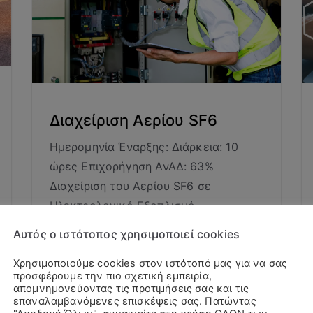
Διαχείριση Αερίου SF6
Ημερομηνία Έναρξης: Διάρκεια: 10
ώρες Επιχορήγηση ΑνΑΔ: 63%
Διαχείριση του Αερίου SF6 σε
Ηλεκτρολογικό Εξοπλισμό...
Αυτός ο ιστότοπος χρησιμοποιεί cookies
Read More
Χρησιμοποιούμε cookies στον ιστότοπό μας για να σας
προσφέρουμε την πιο σχετική εμπειρία,
απομνημονεύοντας τις προτιμήσεις σας και τις
επαναλαμβανόμενες επισκέψεις σας. Πατώντας