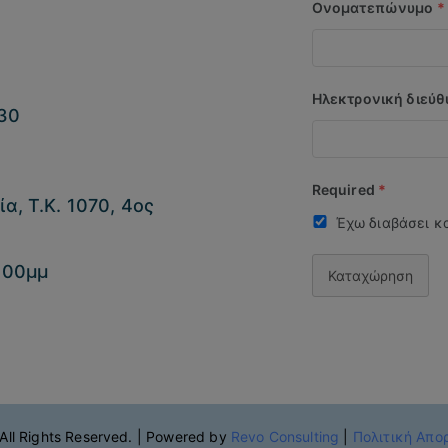
Ονοματεπώνυμο
*
Ηλεκτρονική διεύ
30
Required
*
α, Τ.Κ. 1070, 4ος
Έχω διαβάσει κ
:00μμ
Καταχώρηση
 All Rights Reserved. | Powered by
Revo Consulting
|
Πολιτική Απο