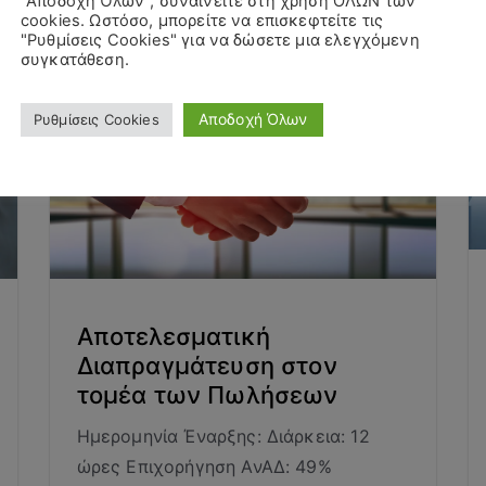
"Αποδοχή Όλων", συναινείτε στη χρήση ΟΛΩΝ των
cookies. Ωστόσο, μπορείτε να επισκεφτείτε τις
"Ρυθμίσεις Cookies" για να δώσετε μια ελεγχόμενη
συγκατάθεση.
Αποδοχή Όλων
Ρυθμίσεις Cookies
Αποτελεσματική
Διαπραγμάτευση στον
τομέα των Πωλήσεων
Ημερομηνία Έναρξης: Διάρκεια: 12
ώρες Επιχορήγηση ΑνΑΔ: 49%